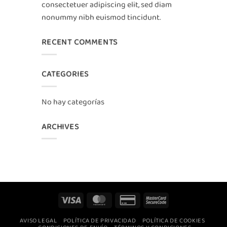
consectetuer adipiscing elit, sed diam
nonummy nibh euismod tincidunt.
RECENT COMMENTS
CATEGORIES
No hay categorías
ARCHIVES
Visa
MasterCard
Credit
MasterCard
Card
2
AVISO LEGAL
POLÍTICA DE PRIVACIDAD
POLÍTICA DE COOKIES
2