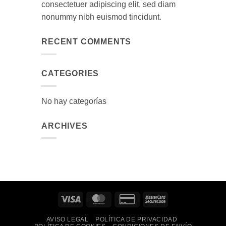
consectetuer adipiscing elit, sed diam
nonummy nibh euismod tincidunt.
RECENT COMMENTS
CATEGORIES
No hay categorías
ARCHIVES
Visa
MasterCard
Credit
MasterCard
Card
2
AVISO LEGAL
POLÍTICA DE PRIVACIDAD
2