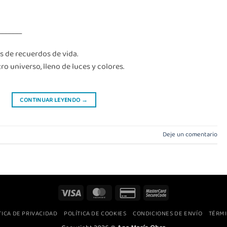
_______
es de recuerdos de vida.
ro universo, lleno de luces y colores.
CONTINUAR LEYENDO
→
Deje un comentario
Visa
MasterCard
Credit
MasterCard
Card
2
TICA DE PRIVACIDAD
POLÍTICA DE COOKIES
CONDICIONES DE ENVÍO
TÉRMI
2