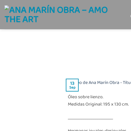
Saltar
al
contenido
13
Sep
Óleo sobre lienzo.
Medidas Original: 195 x 130 cm.
______________________
Hermanas iguales-desiguales.