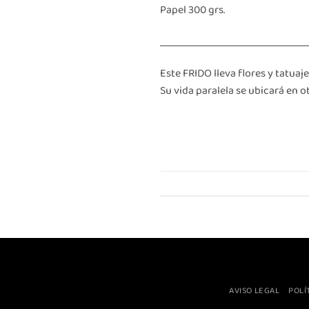
Papel 300 grs.
______________________________
Este FRIDO lleva flores y tatuaj
Su vida paralela se ubicará en ot
AVISO LEGAL
POLÍ