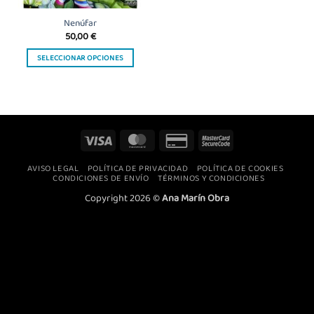
Nenúfar
50,00
€
SELECCIONAR OPCIONES
Este
producto
tiene
múltiples
variantes.
Visa
MasterCard
Credit
MasterCard
Las
Card
2
opciones
AVISO LEGAL
POLÍTICA DE PRIVACIDAD
POLÍTICA DE COOKIES
2
se
CONDICIONES DE ENVÍO
TÉRMINOS Y CONDICIONES
pueden
Copyright 2026 ©
Ana Marín Obra
elegir
en
la
página
de
producto