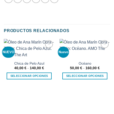
PRODUCTOS RELACIONADOS
NUEVO
Nuevo
Añadir
Añadir
a la
a la
lista de
lista de
deseos
deseos
Chica de Pelo Azul
Océano
Rango
Rango
40,00
€
-
140,00
€
50,00
€
-
160,00
€
de
de
precios:
precios:
SELECCIONAR OPCIONES
SELECCIONAR OPCIONES
desde
desde
40,00 €
50,00 €
Este
Este
hasta
hasta
producto
producto
140,00 €
160,00 €
tiene
tiene
múltiples
múltiples
variantes.
variantes.
Las
Las
opciones
opciones