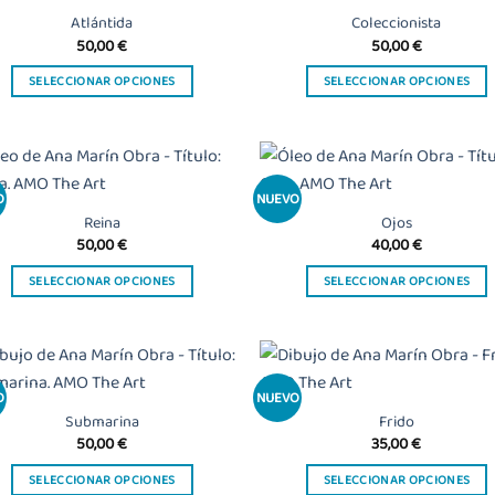
Atlántida
Coleccionista
50,00
€
50,00
€
SELECCIONAR OPCIONES
SELECCIONAR OPCIONES
Este
Este
producto
producto
tiene
tiene
múltiples
múltiples
O
NUEVO
Añadir
Añ
variantes.
variantes.
a la
a
Reina
Ojos
Las
Las
lista
l
50,00
€
40,00
€
de
opciones
opciones
deseos
de
SELECCIONAR OPCIONES
SELECCIONAR OPCIONES
se
se
Este
Este
pueden
pueden
producto
producto
elegir
elegir
tiene
tiene
en
en
múltiples
múltiples
la
la
O
NUEVO
Añadir
Añ
variantes.
variantes.
página
página
a la
a
Submarina
Frido
Las
Las
lista
l
de
de
50,00
€
35,00
€
de
opciones
opciones
producto
producto
deseos
de
SELECCIONAR OPCIONES
SELECCIONAR OPCIONES
se
se