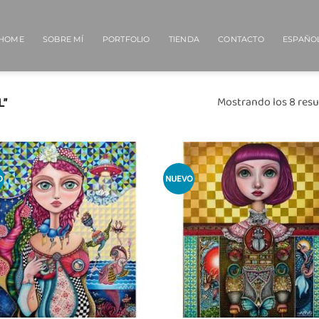
HOME
SOBRE MÍ
PORTFOLIO
TIENDA
CONTACTO
ESPAÑO
L”
Mostrando los 8 resu
O
NUEVO
Añadir
Añ
a la
a
lista
l
de
deseos
de