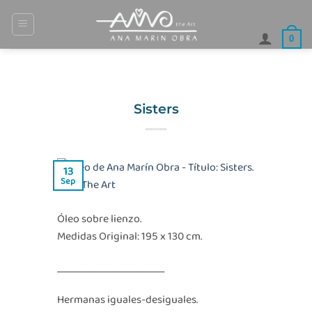
Saltar
al
0
contenido
Sisters
13
Sep
Óleo sobre lienzo.
Medidas Original: 195 x 130 cm.
______________________
Hermanas iguales-desiguales.