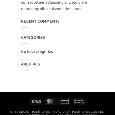
consectetuer adipiscing elit, sed diam
nonummy nibh euismod tincidunt.
RECENT COMMENTS
CATEGORIES
No hay categorías
ARCHIVES
Visa
MasterCard
Credit
MasterCard
Card
2
AVISO LEGAL
POLÍTICA DE PRIVACIDAD
POLÍTICA DE COOKIES
2