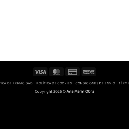
Visa
MasterCard
Credit
MasterCard
Card
2
TICA DE PRIVACIDAD
POLÍTICA DE COOKIES
CONDICIONES DE ENVÍO
TÉRMI
2
Copyright 2026 ©
Ana Marín Obra