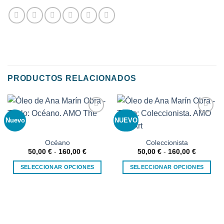
PRODUCTOS RELACIONADOS
Nuevo
NUEVO
Añadir
Añadir
a la
a la
lista de
lista de
deseos
deseos
Océano
Coleccionista
Rango
Rango
50,00
€
-
160,00
€
50,00
€
-
160,00
€
de
de
precios:
precios:
SELECCIONAR OPCIONES
SELECCIONAR OPCIONES
desde
desde
50,00 €
50,00 €
Este
Este
hasta
hasta
producto
producto
160,00 €
160,00 €
tiene
tiene
múltiples
múltiples
variantes.
variantes.