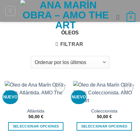
Saltar
al
0
contenido
ÓLEOS
FILTRAR
NUEVO
NUEVO
Añadir
Añadir
a la
a la
lista de
lista de
deseos
deseos
Atlántida
Coleccionista
50,00
€
50,00
€
SELECCIONAR OPCIONES
SELECCIONAR OPCIONES
Este
Este