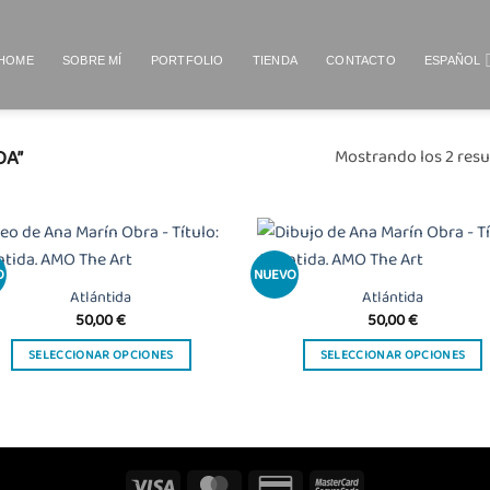
HOME
SOBRE MÍ
PORTFOLIO
TIENDA
CONTACTO
ESPAÑOL
DA”
Mostrando los 2 resu
O
NUEVO
Añadir
Añ
a la
a
Atlántida
Atlántida
lista
l
50,00
€
50,00
€
de
deseos
de
SELECCIONAR OPCIONES
SELECCIONAR OPCIONES
Este
Este
producto
producto
tiene
tiene
múltiples
múltiples
variantes.
variantes.
Visa
MasterCard
Credit
MasterCard