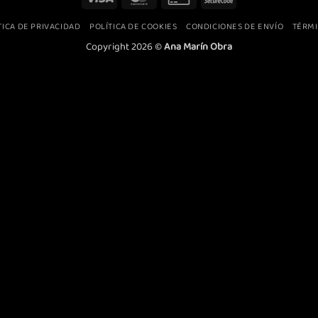
Las
Las
Card
2
TICA DE PRIVACIDAD
POLÍTICA DE COOKIES
CONDICIONES DE ENVÍO
TÉRMI
opciones
opciones
2
se
se
Copyright 2026 ©
Ana Marín Obra
pueden
pueden
elegir
elegir
en
en
la
la
página
página
de
de
producto
producto