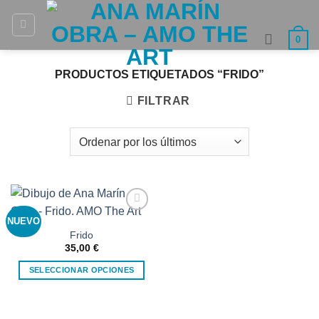
Saltar
al
0
contenido
PRODUCTOS ETIQUETADOS “FRIDO”
FILTRAR
NUEVO
Añadir
a la
Frido
lista de
35,00
€
deseos
SELECCIONAR OPCIONES
Este
producto
tiene