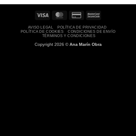
múltiples
variantes.
Visa
MasterCard
Credit
MasterCard
Las
Card
2
opciones
AVISO LEGAL
POLÍTICA DE PRIVACIDAD
2
se
POLÍTICA DE COOKIES
CONDICIONES DE ENVÍO
TÉRMINOS Y CONDICIONES
pueden
elegir
Copyright 2026 ©
Ana Marín Obra
en
la
página
de
producto