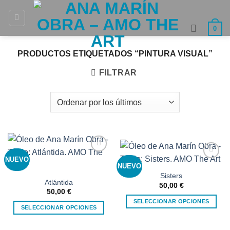
Saltar
al
0
contenido
PRODUCTOS ETIQUETADOS “PINTURA VISUAL”
FILTRAR
NUEVO
Añadir
NUEVO
Añadir
a la
a la
lista de
Sisters
lista de
deseos
Atlántida
50,00
€
deseos
50,00
€
SELECCIONAR OPCIONES
SELECCIONAR OPCIONES
Este
Este
producto