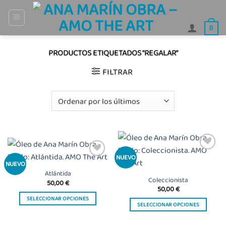
Saltar
al
0
contenido
PRODUCTOS ETIQUETADOS “REGALAR”
FILTRAR
Añadir
NUEVO
Añadir
NUEVO
a la
a la
lista
Atlántida
lista
de
Coleccionista
50,00
€
de
deseos
50,00
€
deseos
SELECCIONAR OPCIONES
SELECCIONAR OPCIONES
Este
Este
producto