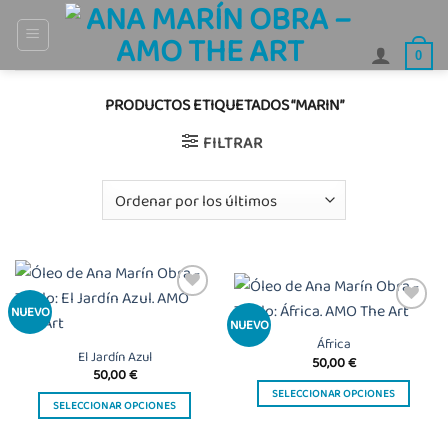
Saltar
al
0
contenido
PRODUCTOS ETIQUETADOS “MARIN”
FILTRAR
Añadir
NUEVO
Añadir
NUEVO
a la
a la
lista
África
lista
de
El Jardín Azul
50,00
€
de
deseos
50,00
€
deseos
SELECCIONAR OPCIONES
SELECCIONAR OPCIONES
Este
Este
producto