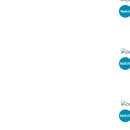
Nuev
NUEV
NUEV