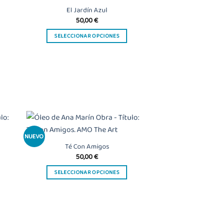
El Jardín Azul
50,00
€
SELECCIONAR OPCIONES
Este
producto
tiene
múltiples
variantes.
Las
opciones
se
NUEVO
pueden
adir
Añadir
 la
a la
Té Con Amigos
elegir
ista
lista
50,00
€
de
de
en
seos
deseos
la
SELECCIONAR OPCIONES
página
Este
de
producto
producto
tiene
múltiples