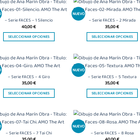
tiene
tiene
en
en
múltiples
múltiples
la
la
O
NUEVO
Añadir
Añ
variantes.
variantes.
página
página
a la
a
– Serie FACES – 1 Silencio
– Serie FACES – 2 Mirada
Las
Las
lista
l
de
de
40,00
€
35,00
€
de
opciones
opciones
producto
producto
deseos
de
SELECCIONAR OPCIONES
SELECCIONAR OPCIONES
se
se
Este
Este
pueden
pueden
producto
producto
elegir
elegir
tiene
tiene
en
en
múltiples
múltiples
la
la
O
NUEVO
Añadir
Añ
variantes.
variantes.
página
página
a la
a
– Serie FACES – 4 Giro
– Serie FACES – 5 Textura
Las
Las
lista
l
de
de
35,00
€
35,00
€
de
opciones
opciones
producto
producto
deseos
de
SELECCIONAR OPCIONES
SELECCIONAR OPCIONES
se
se
Este
Este
pueden
pueden
producto
producto
elegir
elegir
tiene
tiene
en
en
múltiples
múltiples
la
la
O
NUEVO
Añadir
Añ
variantes.
variantes.
página
página
a la
a
– Serie FACES – 7 Tai Chi
– Serie FACES – 8 Rosa
Las
Las
lista
l
de
de
35,00
€
40,00
€