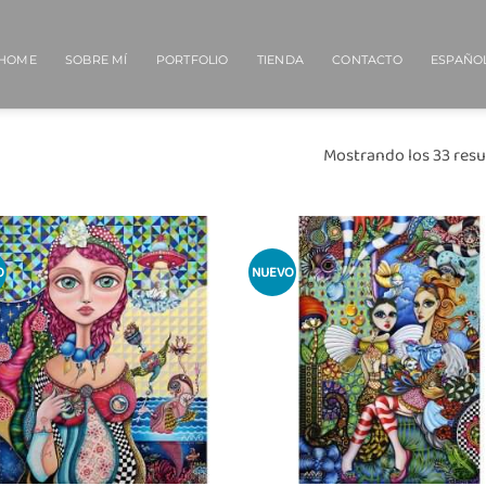
HOME
SOBRE MÍ
PORTFOLIO
TIENDA
CONTACTO
ESPAÑO
Mostrando los 33 resu
O
NUEVO
Añadir
Añ
a la
a
lista
l
de
deseos
de